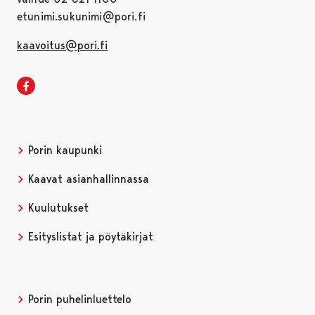
etunimi.sukunimi@pori.fi
kaavoitus@pori.fi
Porin kaupunkisuunnittelu Facebookissa
Avautuu uudessa välilehdessä
Porin kaupunki
Avautuu uudessa välilehdessä
Kaavat asianhallinnassa
Avautuu uudessa välilehdessä
Kuulutukset
Avautuu uudessa välilehdessä
Esityslistat ja pöytäkirjat
Avautuu uudessa välilehdessä
Porin puhelinluettelo
Avautuu uudessa välilehdessä