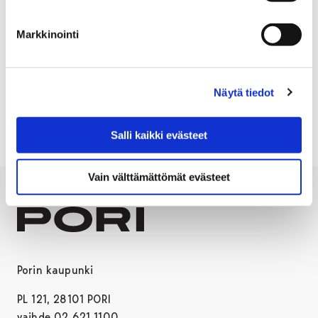
valtion yhteisessä virastotalossa Porin Leijonassa
(Yrjönkatu 6).
Markkinointi
Lue tarkemmat tiedot ja
hae paikkaa 15.6.2026 klo
15:00 mennessä
Kuntarekrystä
. Avoimen tehtävän
Näytä tiedot
työavain on PORI-06-7-26.
Salli kaikki evästeet
Vain välttämättömät evästeet
Porin kaupunki
PL 121, 28101 PORI
vaihde 02 621 1100