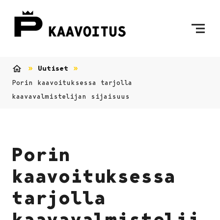
Siirry sisältöön
Etusivulle
Uutiset
Etusivu
Porin kaavoituksessa tarjolla
kaavavalmistelijan sijaisuus
Porin
kaavoituksessa
tarjolla
kaavavalmistelij