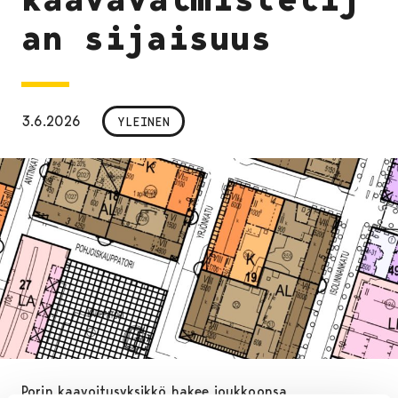
an sijaisuus
3.6.2026
YLEINEN
Porin kaavoitusyksikkö hakee joukkoonsa