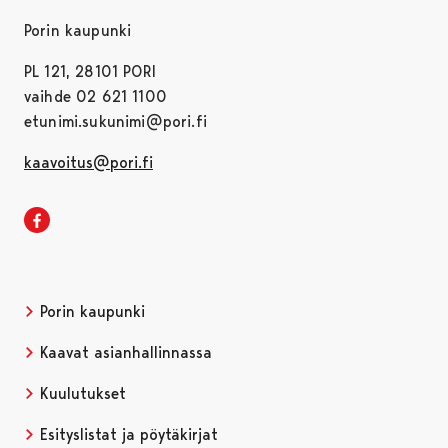
Porin kaupunki
PL 121, 28101 PORI
vaihde 02 621 1100
etunimi.sukunimi@pori.fi
kaavoitus@pori.fi
Porin kaupunkisuunnittelu Facebookissa
Avautuu uudessa välilehdessä
Porin kaupunki
Avautuu uudessa välilehdessä
Kaavat asianhallinnassa
Avautuu uudessa välilehdessä
Kuulutukset
Avautuu uudessa välilehdessä
Esityslistat ja pöytäkirjat
Avautuu uudessa välilehdessä