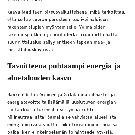
Kaava laaditaan oikeusvaikutteisena, mikä tarkoittaa,
että se luo suoran perusteen tuulivoimaloiden
rakentamislupien myöntämiselle. Voimaloiden
rakennuspaikkoja ja huoltoteitä lukuun ottamatta
suunnittelualue säilyy entiseen tapaan maa- ja
metsätalouskäytössä.
Tavoitteena puhtaampi energia ja
aluetalouden kasvu
Hanke edistää Suomen ja Satakunnan ilmasto- ja
energiatavoitteita lisäämällä uusiutuvan energian
tuotantoa ja tukemalla siirtymää kohti
hiilineutraaliutta. Samalla se vahvistaa alueellista
energiaomavaraisuutta, mikä turvaa muun muassa
paikallisen elinkeinoelämän toimintaedellytyksiä.