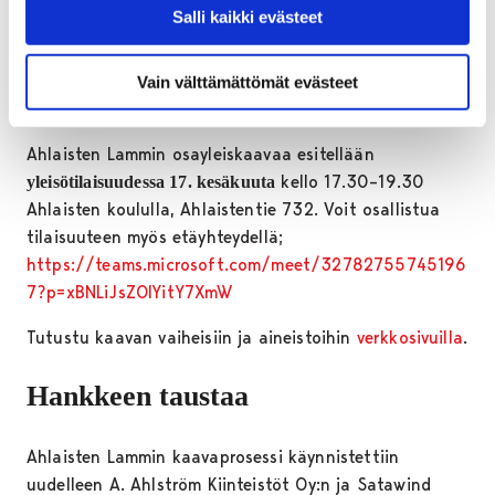
Salli kaikki evästeet
Kaupunginhallitus on hyväksynyt kaavaehdotuksen 1.
kesäkuuta. Kaavaehdotus asetetaan
nähtäville
väliseksi ajaksi. Ehdotusvaiheen jälkeen
11.6.-23.8.2026
Vain välttämättömät evästeet
kaava etenee kaupunginvaltuuston hyväksyttäväksi.
Ahlaisten Lammin osayleiskaavaa esitellään
kello 17.30–19.30
yleisötilaisuudessa 17. kesäkuuta
Ahlaisten koululla, Ahlaistentie 732. Voit osallistua
tilaisuuteen myös etäyhteydellä;
https://teams.microsoft.com/meet/32782755745196
7?p=xBNLiJsZOIYitY7XmW
Tutustu kaavan vaiheisiin ja aineistoihin
verkkosivuilla
.
Hankkeen taustaa
Ahlaisten Lammin kaavaprosessi käynnistettiin
uudelleen A. Ahlström Kiinteistöt Oy:n ja Satawind