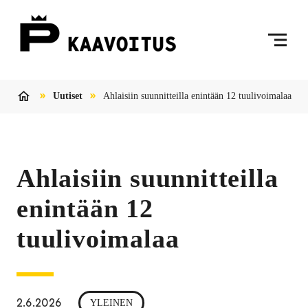
Siirry sisältöön
Etusivulle
Uutiset
Ahlaisiin suunnitteilla enintään 12 tuulivoimalaa
Etusivu
Ahlaisiin suunnitteilla
enintään 12
tuulivoimalaa
2.6.2026
YLEINEN