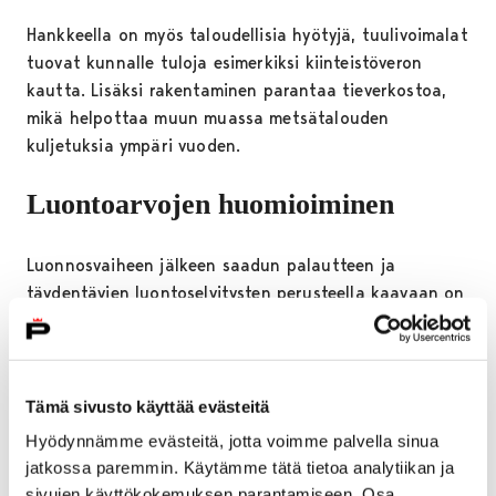
Hankkeella on myös taloudellisia hyötyjä, tuulivoimalat
tuovat kunnalle tuloja esimerkiksi kiinteistöveron
kautta. Lisäksi rakentaminen parantaa tieverkostoa,
mikä helpottaa muun muassa metsätalouden
kuljetuksia ympäri vuoden.
Luontoarvojen huomioiminen
Luonnosvaiheen jälkeen saadun palautteen ja
täydentävien luontoselvitysten perusteella kaavaan on
tehty joitakin muutoksia.
Alueen luontoarvojen säilyttämiseksi kaksi voimalaa on
poistettu kaava-alueen pohjoisesta osasta. Luonnon
Tämä sivusto käyttää evästeitä
monimuotoisuuden turvaamiseksi kaavassa on
Hyödynnämme evästeitä, jotta voimme palvella sinua
huomioitu esimerkiksi mehiläishaukan reviiri ja metson
jatkossa paremmin. Käytämme tätä tietoa analytiikan ja
soidinalue. Tielinjauksia ja sähkönsiirtoreittejä on
sivujen käyttökokemuksen parantamiseen. Osa