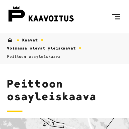
Siirry sisältöön
Etusivulle
Kaavat
Etusivu
Voimassa olevat yleiskaavat
Peittoon osayleiskaava
Peittoon
osayleiskaava