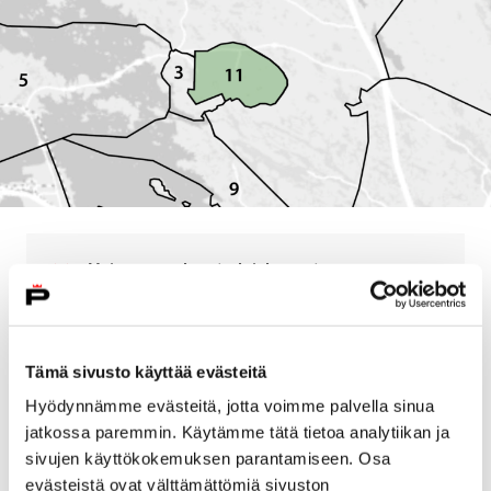
Avaa valikko
Sulje valikko
Voimassa olevat yleiskaavat
Peittoon osayleiskaava (kaavan tunnus YK0011) on
Tämä sivusto käyttää evästeitä
hyväksytty kaupunginvaltuustossa 1.10.2012.
Kaava on tullut voimaan 9.11.2012. Kaava on
Hyödynnämme evästeitä, jotta voimme palvella sinua
oikeusvaikutteinen.
jatkossa paremmin. Käytämme tätä tietoa analytiikan ja
sivujen käyttökokemuksen parantamiseen. Osa
Kartta
evästeistä ovat välttämättömiä sivuston